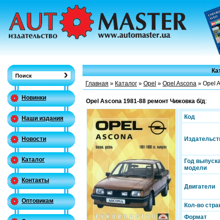
Ка
Главная
»
Каталог
»
Opel
»
Opel Ascona
» Opel 
Новинки
Opel Ascona 1981-88 ремонт Чижовка б/д
:
Код
Наши издания
Издательст
Новости
Каталог
Год выпуск
модели
Контакты
Двигатели
Оптовикам
Кол-во стра
Формат